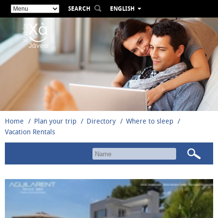
SEARCH
ENGLISH
ESPAÑOL
VALENCIÀ
FRANÇAIS
DEUTSCH
РУССКИЙ
Home
Plan your trip
Directory
Where to sleep
Vacation Rentals