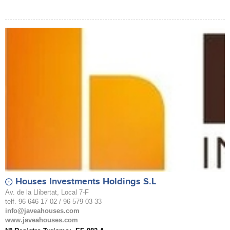
Houses Investments Holdings S.L
Av. de la Llibertat, Local 7-F
telf. 96 646 17 02 / 96 579 03 33
info@javeahouses.com
www.javeahouses.com