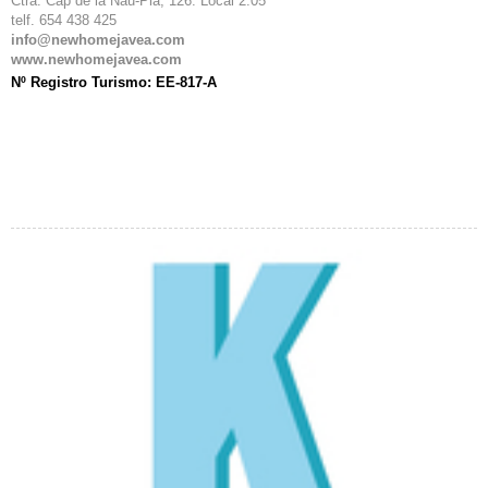
Ctra. Cap de la Nau-Pla, 126. Local 2.05
telf. 654 438 425
info@newhomejavea.com
www.newhomejavea.com
Nº Registro Turismo: EE-817-A