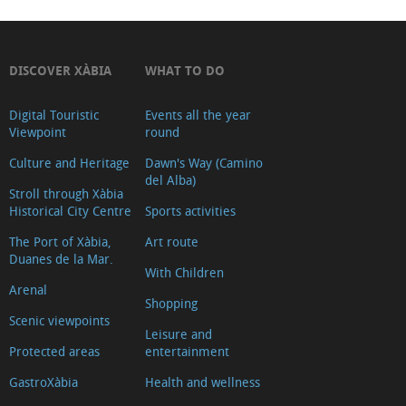
DISCOVER XÀBIA
WHAT TO DO
Digital Touristic
Events all the year
Viewpoint
round
Culture and Heritage
Dawn's Way (Camino
del Alba)
Stroll through Xàbia
Historical City Centre
Sports activities
The Port of Xàbia,
Art route
Duanes de la Mar.
With Children
Arenal
Shopping
Scenic viewpoints
Leisure and
Protected areas
entertainment
GastroXàbia
Health and wellness